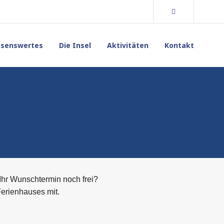
Folge
uns
auf
Instagram
ssenswertes
Die Insel
Aktivitäten
Kontakt
 Ihr Wunschtermin noch frei?
Ferienhauses mit.