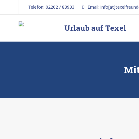
Telefon: 02202 / 83933
Email: info[at]texelfreund
Urlaub auf Texel
5-
Sterne-
Ferienhaus
Mit